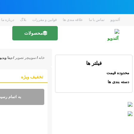
آلندویو
تماس با ما
علاقه مندی ها
قوانین و مقررات
بلاگ
درباره ما ( EN 
محصولات
خانه
/
سوییچر تصویر
/ دیتا ویدیو
فیلتر ها
محدوده قیمت
تخفیف ویژه
دسته بندی ها
به اتمام رسید