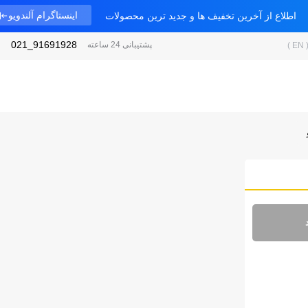
اینستاگرام آلندویو
اطلاع از آخرین تخفیف ها و جدید ترین محصولات
91691928_021
پشتیبانی 24 ساعته
)