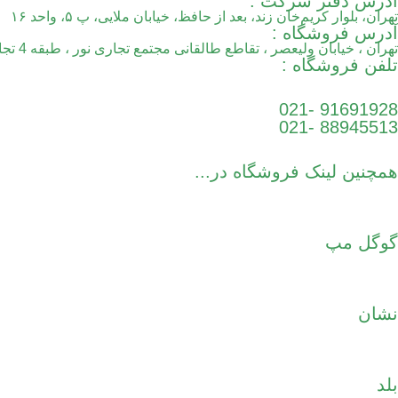
آدرس دفتر شرکت :
تهران، بلوار کریم‌خان زند، بعد از حافظ، خیابان ملایی، پ ۵، واحد ١۶
آدرس فروشگاه :
تهران ، خیابان ولیعصر ، تقاطع طالقانی مجتمع تجاری نور ، طبقه 4 تجاری ، واحد 12032
تلفن فروشگاه :
91691928 -021
88945513 -021
همچنین لینک فروشگاه در...
گوگل مپ
نشان
بلد