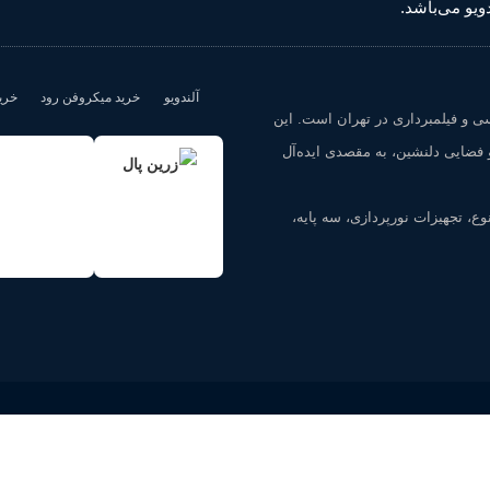
آلندویو
خرید میکروفن رود
خری
سی و فیلمبرداری در تهران است. این
 فضایی دلنشین، به مقصدی ایده‌آل
وع، تجهیزات نورپردازی، سه پایه،