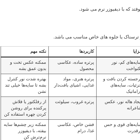
فتد که با دیفیوزر نرم می شود.
نر ترسناک یا جلوه های خاص مناسب می باشد.
ایا
کاربردها
نکته مهم
یه‌های کم، نور
پرتره ساده، عکاسی
ممکنه عکس تخت و
کنواخت
محصول
بدون عمق بشه
رجسته کردن بافت و
پرتره هنری، مواد
بهتره شدت نور کنترل
زئیات، سایه‌های
غذایی، اشیای بافت‌دار
بشه تا سایه‌ها خیلی تند
راماتیک
نشن
یجاد هاله نور، عکس
پرتره غروب، سیلوئت
از رفلکتور یا فلاش
اعرانه
پرکننده برای روشن
کردن چهره استفاده کن
ایه‌های قوی و حس
فشن خاص، عکاسی
ممکنه زیر چشم‌ها سایه
رقدرت
غذا، درام
بیفته، با دیفیوزر
نرم‌ترش کن