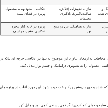
گ و
نیاز به تجهیزات (فلاش،
عکاسی استودیویی، محصول،
ای شب
سافت‌باکس)، یادگیری
پرتره در فضای بسته
تنظیمات
ترل
نیاز به هماهنگی بین دو منبع
پرتره در خانه کنار پنجره،
ر
نور
عکاسی فشن، مراسم‌ها
خاطب به ارمغان بیاورد این موضوع نه تنها در عکاسی حرفه ای بلکه در
سی معمولی را به تصویری دراماتیک و چشم نواز تبدیل کند.
 کم شده و چهره روشن و یکنواخت دیده شود. این مورد اغلب در پرتره های
ایه و خیلی کم کردی! اگر نمی پسندی کمی نور و مایل کن.