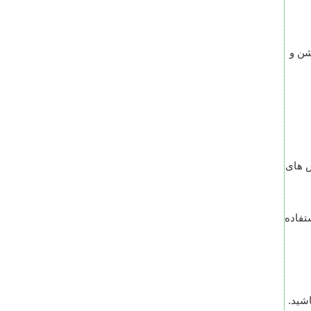
روشن و
Rim  ایجاد می شه که عکس های
تفاده
اشید.