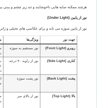
هرچند ممکنه سایه هایی ناخوشایند و تند زیر چشم و بینی بیو
نور از پایین (Under Light)
نور از پایین سوژه می تابد و برای عکاسی های تخیلی و ژا
جهت نور
ویژگی‌ها
مز
روبرو (Front Light)
نور مستقیم به سوژه
سا
ی
کناری (Side Light)
نور از زاویه ۹۰ درجه
ب
ج
د
پشت (Back Light)
نور پشت سوژه
ا
ش
بالا (Top Light)
نور از بالای سر
س
پ