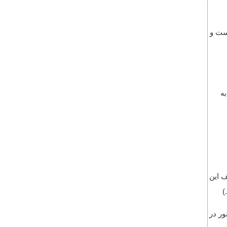
رست و
ه
ف این
)
به. نور در