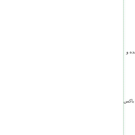
لا در برخی عکس ها نور نرم یا Soft کمک کننده و
 باکس