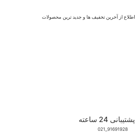
اطلاع از آخرین تخفیف ها و جدید ترین محصولات
اینستاگرام آلندویو
آلندویو
تماس با ما
علاقه مندی ها
قوانین و مقررات
بلاگ
درباره ما ( EN )
پشتیبانی 24 ساعته
91691928_021