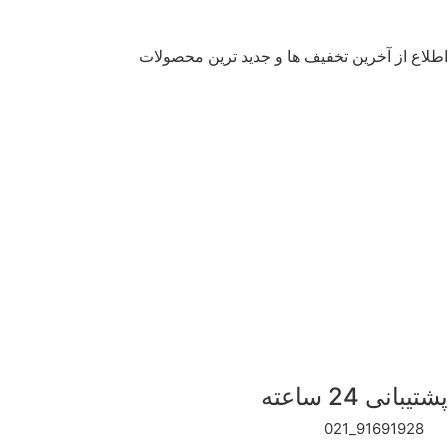
اطلاع از آخرین تخفیف ها و جدید ترین محصولات
اینستاگرام آلندویو
آلندویو
تماس با ما
علاقه مندی ها
قوانین و مقررات
بلاگ
درباره ما ( EN )
پشتیبانی 24 ساعته
91691928_021