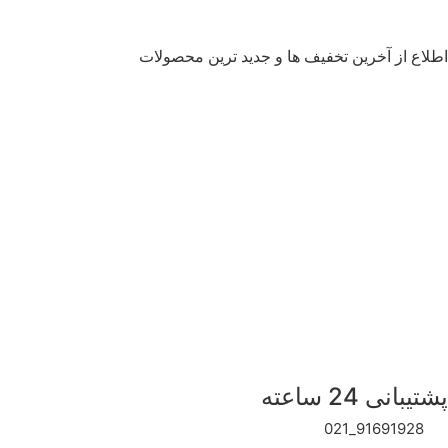
اطلاع از آخرین تخفیف ها و جدید ترین محصولات
اینستاگرام آلندویو
آلندویو
تماس با ما
علاقه مندی ها
قوانین و مقررات
بلاگ
درباره ما ( EN )
پشتیبانی 24 ساعته
91691928_021