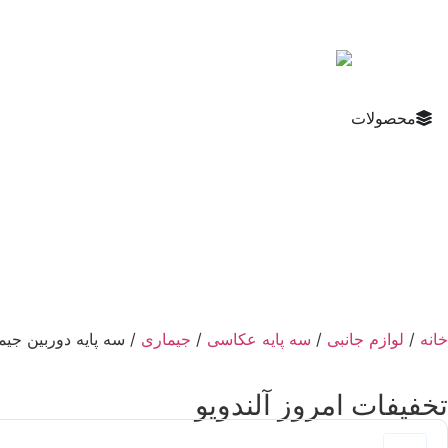
محصولات
خانه
/
لوازم جانبی
/
سه پایه عکاسی
/
جیماری
/ سه پایه دوربین جیماری P-2254
تخفیفات امروز آلندویو