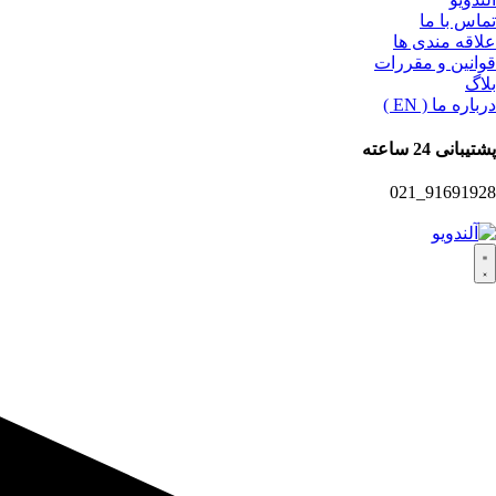
تماس با ما
علاقه مندی ها
قوانین و مقررات
بلاگ
درباره ما ( EN )
پشتیبانی 24 ساعته
91691928_021